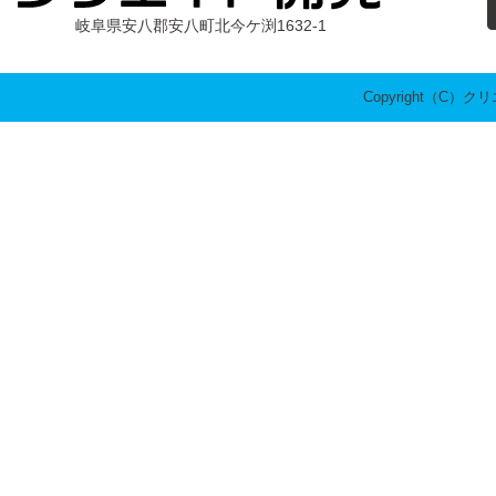
岐阜県安八郡安八町北今ケ渕1632-1
Copyright（C）クリエ