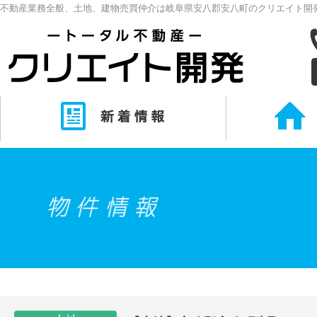
不動産業務全般、土地、建物売買仲介は岐阜県安八郡安八町のクリエイト開