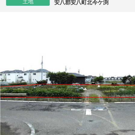
土地
安八郡安八町北今ケ渕