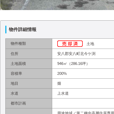
物件詳細情報
物件種類
土地
住所
安八郡安八町北今ケ渕
土地面積
946㎡（286.16坪）
容積率
200%
地目
畑
水道
上水道
都市計画
用途地域／第二種中高層住居専