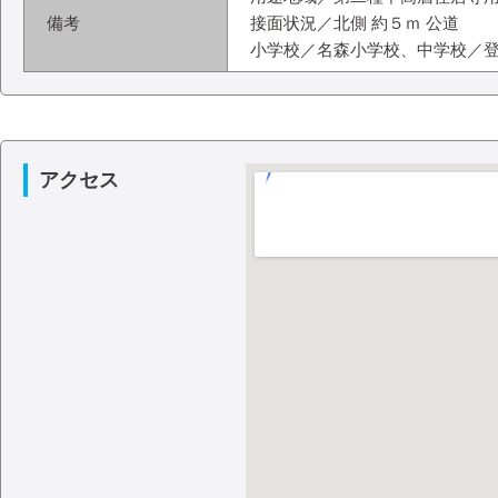
備考
接面状況／北側 約５ｍ 公道
小学校／名森小学校、中学校／
アクセス