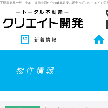
不動産業務全般、土地、建物売買仲介は岐阜県安八郡安八町のクリエイト開