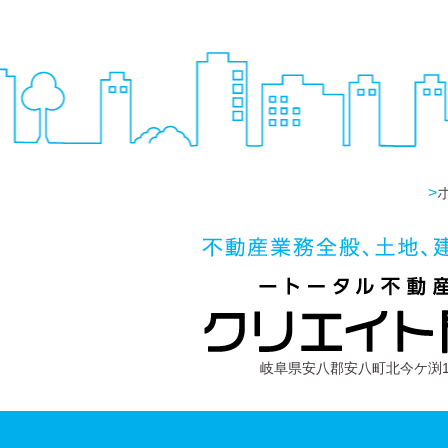
>
岐阜県安八郡安八町北今ケ渕16