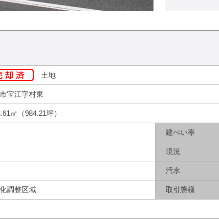
土地
市宝江字村東
3.61㎡（984.21坪）
建ぺい率
現況
汚水
化調整区域
取引態様